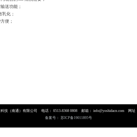
输送功能；
散乳化；
方便；
业科技（南通）有限公司
电话：
0513-8368 0808
邮箱：
info@yoshidacn.com
网址
备案号：
苏ICP备19011895号
苏ICP备19011895号-1