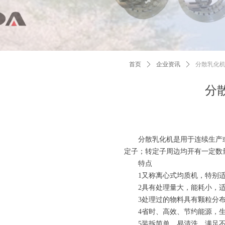
首页
ꄲ
企业资讯
ꄲ
分散乳化
分
分散乳化机是用于连续生产或循
定子；转定子周边均开有一定数
特点
1又称离心式均质机，特别适
2具有处理量大，能耗小，适
3处理过的物料具有颗粒分布
4省时、高效、节约能源，生
5装拆简单，易清洗，满足不同