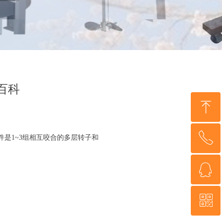
百科
ꁸ
ꂅ
回到顶部
是1~3组相互咬合的多层转子和
ꁗ
0513－8368 0808
ꀥ
QQ客服