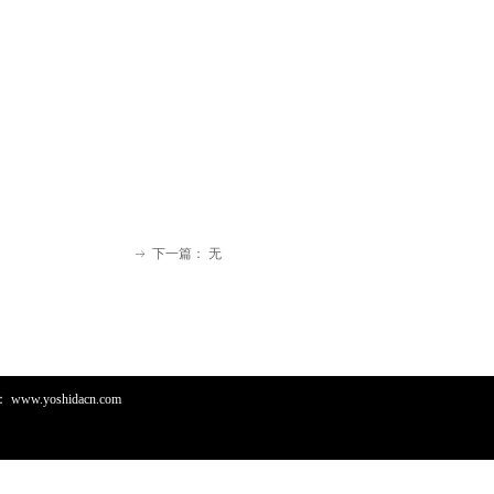
微信二维码
下一篇：
无
ꁹ
：
www.yoshidacn.com