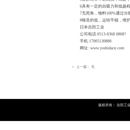
6具有一定的自吸力和低扬程
7无死角，物料100%通过分
8噪音的低，运转平稳，维护
日本吉田工业
公司电话:0513-8368 0808?
手机:17005130888
网址: www.yoshidacn.com
上一篇：
无
ꂃ
版权所有：
吉田工