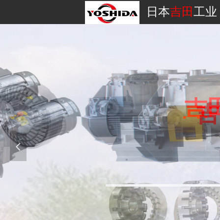
日本
吉田
工业
吉
吉
吉
吉
吉
吉
吉
吉
吉
넳